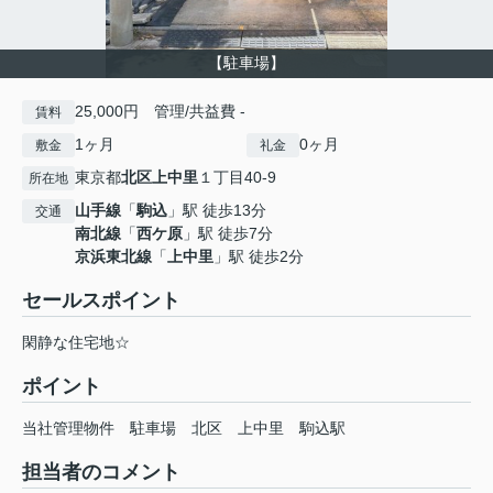
【駐車場】
25,000円 管理/共益費 -
賃料
1ヶ月
0ヶ月
敷金
礼金
東京都
北区
上中里
１丁目40-9
所在地
山手線
「
駒込
」駅 徒歩13分
交通
南北線
「
西ケ原
」駅 徒歩7分
京浜東北線
「
上中里
」駅 徒歩2分
セールスポイント
閑静な住宅地☆
ポイント
当社管理物件
駐車場
北区
上中里
駒込駅
担当者のコメント