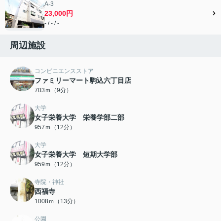
A-3
23,000円
- / - / -
周辺施設
コンビニエンスストア
ファミリーマート駒込六丁目店
703ｍ（9分）
大学
女子栄養大学 栄養学部二部
957ｍ（12分）
大学
女子栄養大学 短期大学部
959ｍ（12分）
寺院・神社
西福寺
1008ｍ（13分）
公園