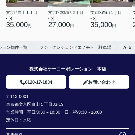
文京区白山１丁目
文京区本駒込２丁目
文京区白山１丁目
- (-)
- (-)
- (-)
- 
35,000
27,000
35,000
円
円
円
ション物件一覧
フジ・クレシェンドエノモト 駐車場
A-５
株式会社ケーコーポレーション 本店
0120-17-1834
お問い合わせ
〒113-0001
東京都文京区白山１丁目33-19
営業時間：
平日/9:30～18:30 日・祝/9:30～18:00
定休日：
水曜
募集物件