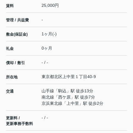
25,000円
賃料
-
管理 / 共益費
1ヶ月(-)
敷金(保証金)
0ヶ月
礼金
- / -
償却 / 敷引
東京都
北区
上中里
１丁目40-9
所在地
山手線
「
駒込
」駅 徒歩13分
交通
南北線
「
西ケ原
」駅 徒歩7分
京浜東北線
「
上中里
」駅 徒歩2分
- / -
更新料 /
更新事務手数料