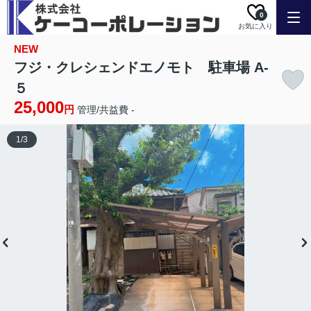
0
お気に入り
NEW
フジ・クレシェンドエノモト 駐車場 A-
５
25,000
円
管理/共益費 -
1
/
3