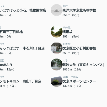
ーパー
高校
いばすけっと小石川植物園前店
東洋大学京北高等学校
09ｍ（3分）
356ｍ（5分）
園
その他
石川三丁目緑地
播磨坂
70ｍ（5分）
393ｍ（5分）
の他
図書館
らっぐぱぱす 小石川1丁目店
文京区立小石川図書館
50ｍ（9分）
651ｍ（9分）
容室
大学
msHAIR
筑波大学（東京キャンパス）
89ｍ（12分）
1036ｍ（13分）
の他
スポーツ施設
ツモトキヨシ 白山5丁目店
文京スポーツセンター
131ｍ（15分）
1325ｍ（17分）