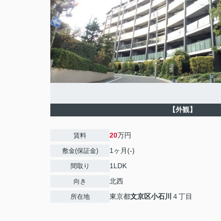
【外観】
20
万円
賃料
1ヶ月(-)
敷金(保証金)
1LDK
間取り
北西
向き
東京都
文京区
小石川
４丁目
所在地