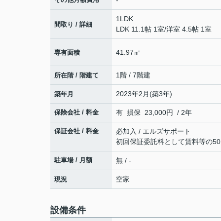
-
1LDK
間取り / 詳細
LDK 11.1帖 1室
/
洋室 4.5帖 1室
41.97㎡
専有面積
1階 / 7階建
所在階 / 階建て
2023年2月(築3年)
築年月
保険会社 / 料金
有 損保 23,000円 / 2年
保証会社 / 料金
必加入 / エルズサポート
初回保証委託料として賃料等の50％
駐車場 / 月額
無 / -
空家
現況
設備条件