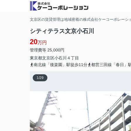
文京区の賃貸管理は地域密着の株式会社ケーコーポレーシ
シティテラス文京小石川
20
万円
管理費等 25,000円
東京都
文京区
小石川
４丁目
南北線「後楽園」駅徒歩11分
都営三田線「春日」駅
1
/
29