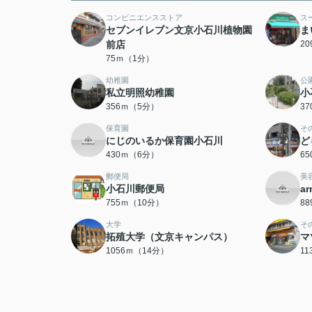
コンビニエンスストア
ス
セブンイレブン文京小石川植物園
ま
前店
2
75ｍ（1分）
幼稚園
公
私立明照幼稚園
小
356ｍ（5分）
3
保育園
そ
にじのいるか保育園小石川
ど
430ｍ（6分）
6
郵便局
美
小石川郵便局
ar
755ｍ（10分）
8
大学
そ
拓殖大学（文京キャンパス）
マ
1056ｍ（14分）
1