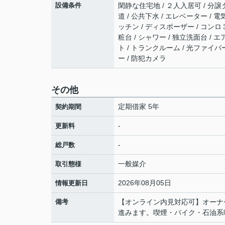
設備条件
閑静な住宅地 / ２人入居可 / 分譲タ
道 / 公共下水 / エレベーター / 
ッチン / ディスポーザー / コンロ
粧台 / シャワー / 独立洗面台 /
ト / トランクルーム / 光ファイバ
ー / 防犯カメラ
その他
定期借家 5年
契約期間
-
更新料
-
総戸数
一般媒介
取引態様
2026年08月05日
情報更新日
備考
【オンライン内見対応可】オーナ
進みます。喫煙・バイク・石油系