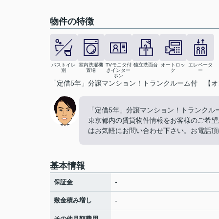
物件の特徴
バストイレ
室内洗濯機
TVモニタ付
独立洗面台
オートロッ
エレベータ
別
置場
きインター
ク
ー
ホン
「定借5年」分譲マンション！トランクルーム付 【オ
「定借5年」分譲マンション！トランク
東京都内の賃貸物件情報をお客様のご希望
はお気軽にお問い合わせ下さい。お電話頂
基本情報
-
保証金
敷金積み増し
-
その他月額費用