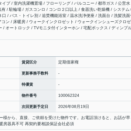
イプ / 室内洗濯機置場 / フローリング / バルコニー / 都市ガス / 公営水
電気有 / 駐輪場 / ガスコンロ / コンロ２口以上 / 食器洗い乾燥機 / システム
３口 / バス・トイレ別 / 追焚機能浴室 / 温水洗浄便座 / 洗面台 / 洗髪洗
 エアコン / 床暖房 / ウォークインクロゼット / ウォークインシューズクロ
ー / オートロック / TVモニタ付インターホン / 宅配ボックス / ディンプ
定期借家権
賃貸区分
-
更新事務手数料
-
特優賃
100062324
物件番号
2026年08月19日
次回更新予定日
ー様から、直接、ご依頼を受けた物件です。お電話頂けると、お話が早
暖房器具不可 再契約要相談保証会社必須