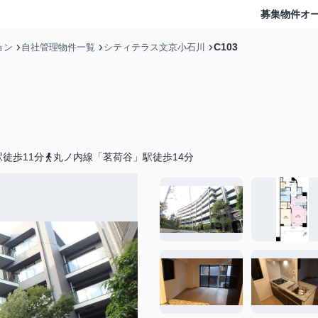
募集物件
オ
C103
ョン
自社管理物件一覧
シティテラス文京小石川
徒歩11分
丸ノ内線「茗荷谷」駅徒歩14分