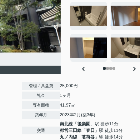
25,000円
管理 / 共益費
1ヶ月
礼金
41.97㎡
専有面積
2023年2月(築3年)
築年月
南北線
「
後楽園
」駅 徒歩11分
都営三田線
「
春日
」駅 徒歩11分
交通
丸ノ内線
「
茗荷谷
」駅 徒歩14分