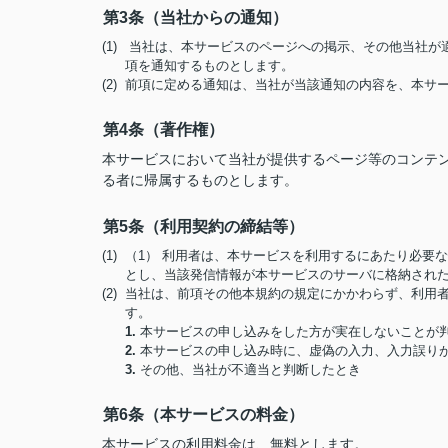
第3条（当社からの通知）
(1) 当社は、本サービスのページへの掲示、その他当社
項を通知するものとします。
(2) 前項に定める通知は、当社が当該通知の内容を、本
第4条（著作権）
本サービスにおいて当社が提供するページ等のコンテ
る者に帰属するものとします。
第5条（利用契約の締結等）
(1) （1） 利用者は、本サービスを利用するにあたり必
とし、当該発信情報が本サービスのサーバに格納され
(2) 当社は、前項その他本規約の規定にかかわらず、利
す。
1.
本サービスの申し込みをした方が実在しないことが
2.
本サービスの申し込み時に、虚偽の入力、入力誤り
3.
その他、当社が不適当と判断したとき
第6条（本サービスの料金）
本サービスの利用料金は、無料とします。