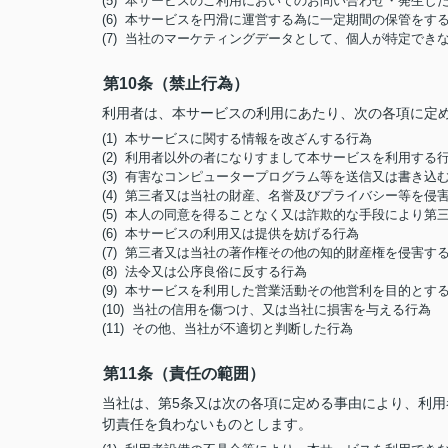
(5) 本サービスのご利用においてのお問い合わせ・発生
(6) 本サービスを円滑に運営する為に一定期間の保管をす
(7) 当社のマーケティングデータとして、個人が特定でき
第10条（禁止行為）
利用者は、本サービスの利用にあたり、次の各項に定
(1) 本サービスに関する情報を改ざんする行為
(2) 利用者以外の者になりすまして本サービスを利用する
(3) 有害なコンピュータープログラム等を送信又は書き込
(4) 第三者又は当社の財産、名誉及びプライバシー等を侵
(5) 本人の同意を得ることなく又は詐欺的な手段により
(6) 本サービスの利用又は提供を妨げる行為
(7) 第三者又は当社の著作権その他の知的財産権を侵害す
(8) 法令又は公序良俗に反する行為
(9) 本サービスを利用した営業活動その他営利を目的とす
(10) 当社の信用を傷つけ、又は当社に損害を与える行為
(11) その他、当社が不適切と判断した行為
第11条（責任の範囲）
当社は、第5条又は次の各項に定める事由により、利
切責任を負わないものとします。