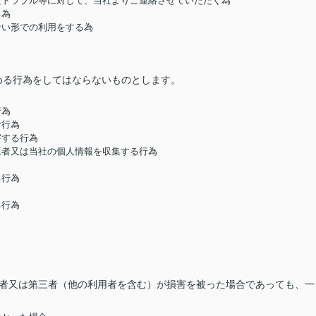
したトラブル等に対して、当社よりご連絡させていただく為
る為
ない形での利用をする為
める行為をしてはならないものとします。
行為
む行為
害する行為
第三者又は当社の個人情報を収集する行為
る行為
る行為
用者又は第三者（他の利用者を含む）が損害を被った場合であっても、一