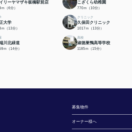
イリーヤマザキ板橋駅前店
こざくら幼稚園
59ｍ（6分）
770ｍ（10分）
学
クリニック
正大学
久保田クリニック
98ｍ（13分）
1017ｍ（13分）
園
高校
端川北緑道
淑徳巣鴨高等学校
059ｍ（14分）
1185ｍ（15分）
募集物件
オーナー様へ