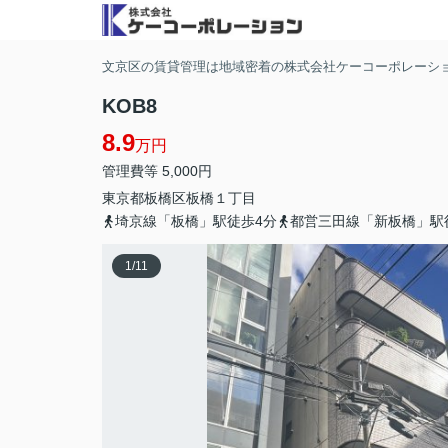
文京区の賃貸管理は地域密着の株式会社ケーコーポレーシ
KOB8
8.9
万円
管理費等 5,000円
東京都
板橋区
板橋
１丁目
埼京線「板橋」駅徒歩4分
都営三田線「新板橋」駅
1
/
11