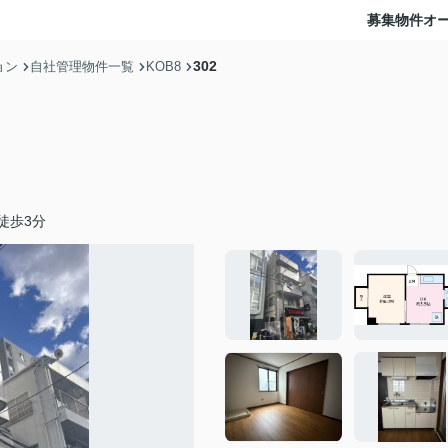
募集物件
オ
302
ョン
自社管理物件一覧
KOB8
徒歩3分