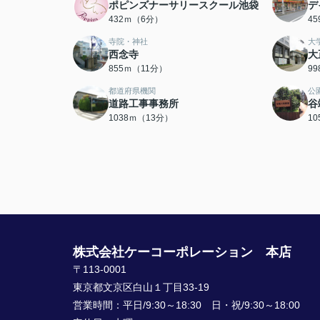
ポピンズナーサリースクール池袋
デ
432ｍ（6分）
4
寺院・神社
大
西念寺
大
855ｍ（11分）
9
都道府県機関
公
道路工事事務所
谷
1038ｍ（13分）
1
株式会社ケーコーポレーション 本店
〒113-0001
東京都文京区白山１丁目33-19
営業時間：
平日/9:30～18:30 日・祝/9:30～18:00