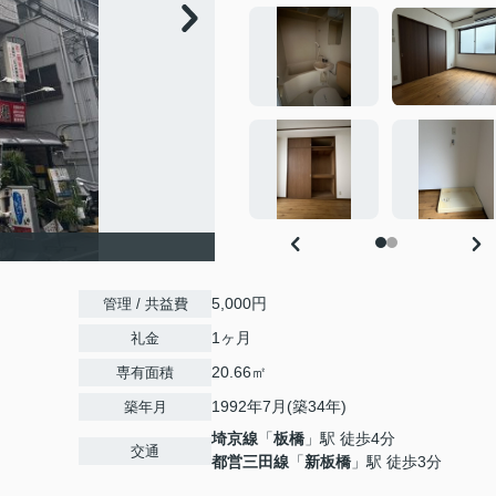
5,000円
管理 / 共益費
1ヶ月
礼金
20.66㎡
専有面積
1992年7月(築34年)
築年月
埼京線
「
板橋
」駅 徒歩4分
交通
都営三田線
「
新板橋
」駅 徒歩3分