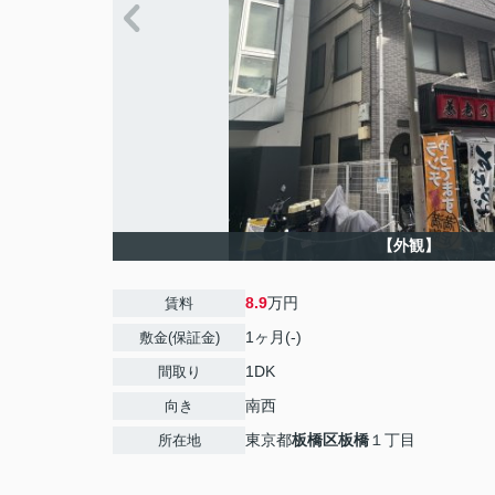
【外観】
8.9
万円
賃料
1ヶ月(-)
敷金(保証金)
1DK
間取り
南西
向き
東京都
板橋区
板橋
１丁目
所在地