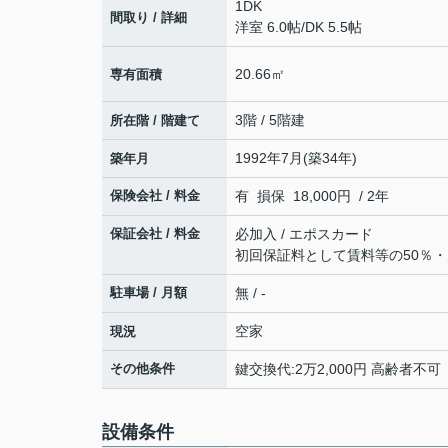
1DK
間取り / 詳細
洋室 6.0帖
/
DK 5.5帖
20.66㎡
専有面積
3階 / 5階建
所在階 / 階建て
1992年7月(築34年)
築年月
保険会社 / 料金
有 損保 18,000円 / 2年
保証会社 / 料金
必加入 / エポスカード
初回保証料として賃料等の50％・
駐車場 / 月額
無 / -
空家
現況
その他条件
鍵交換代:2万2,000円 高齢者不可
設備条件