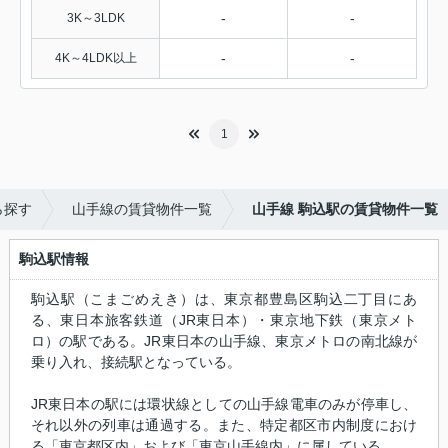
-
-
3K～3LDK
-
-
4K～4LDK以上
1
ら探す
山手線の賃貸物件一覧
山手線 駒込駅の賃貸物件一覧
駒込駅情報
駒込駅（こまごめえき）は、東京都豊島区駒込二丁目にあ
る、東日本旅客鉄道（JR東日本）・東京地下鉄（東京メト
ロ）の駅である。JR東日本の山手線、東京メトロの南北線が
乗り入れ、接続駅となっている。
JR東日本の駅には環状線としての山手線電車のみが停車し、
それ以外の列車は通過する。また、特定都区市内制度におけ
る「東京都区内」および「東京山手線内」に属している。