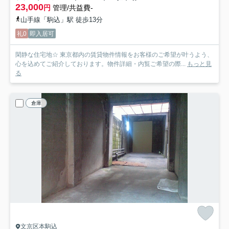
23,000
円
管理/共益費-
山手線「駒込」駅 徒歩13分
礼0
即入居可
閑静な住宅地☆ 東京都内の賃貸物件情報をお客様のご希望が叶うよう、
心を込めてご紹介しております。物件詳細・内覧ご希望の際...
もっと見
る
倉庫
文京区本駒込