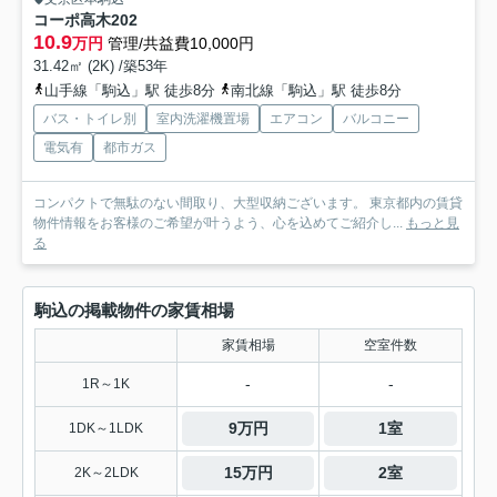
コーポ高木
202
10.9
万円
管理/共益費10,000円
31.42㎡ (2K) /築53年
山手線「駒込」駅 徒歩8分
南北線「駒込」駅 徒歩8分
バス・トイレ別
室内洗濯機置場
エアコン
バルコニー
電気有
都市ガス
コンパクトで無駄のない間取り、大型収納ございます。 東京都内の賃貸
物件情報をお客様のご希望が叶うよう、心を込めてご紹介し...
もっと見
る
駒込の掲載物件の家賃相場
家賃相場
空室件数
-
-
1R～1K
9万円
1室
1DK～1LDK
15万円
2室
2K～2LDK