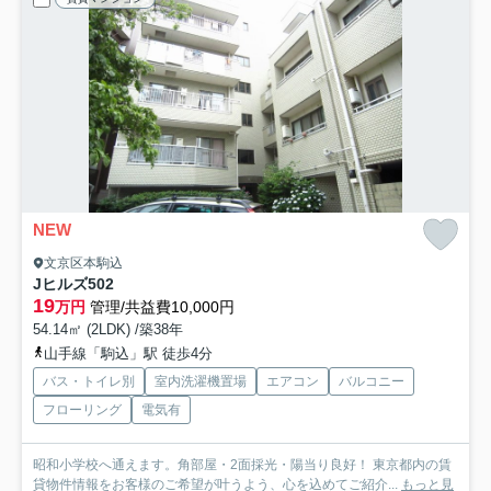
NEW
文京区本駒込
Jヒルズ
502
19
万円
管理/共益費10,000円
54.14㎡ (2LDK) /築38年
山手線「駒込」駅 徒歩4分
バス・トイレ別
室内洗濯機置場
エアコン
バルコニー
フローリング
電気有
昭和小学校へ通えます。角部屋・2面採光・陽当り良好！ 東京都内の賃
貸物件情報をお客様のご希望が叶うよう、心を込めてご紹介...
もっと見