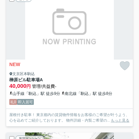
NEW
文京区本駒込
榊原ビル駐車場
A
40,000
円
管理/共益費-
山手線「駒込」駅 徒歩9分
南北線「駒込」駅 徒歩8分
礼0
即入居可
屋根付き駐車！ 東京都内の賃貸物件情報をお客様のご希望が叶うよう、
心を込めてご紹介しております。 物件詳細・内覧ご希望の...
もっと見る
賃貸マンション