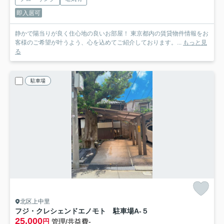
即入居可
静かで陽当りが良く住心地の良いお部屋！ 東京都内の賃貸物件情報をお
客様のご希望が叶うよう、心を込めてご紹介しております。...
もっと見
る
駐車場
北区上中里
フジ・クレシェンドエノモト 駐車場
A-５
25,000
円
管理/共益費-