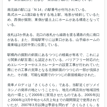
南北線の駅には「N 14」の駅番号が付与されている。
島式ホーム1面2線を有する地上駅。地形が傾斜しているた
め、西側が掘割、東側が盛土上にホームがある構造となって
いる。
改札は2か所ある。北口の改札から線路を渡る通路の先に南口
がある。また、田端駅寄りには東口がある。山手線ホームの
最東端は北区中里に位置している。
駅構内の掘割の斜面にあるつつじの植栽が有名で、これによ
り関東の駅百選にも認定されている。バリアフリー対応のた
めエレベーターやエスカレーターの設置工事が行われていた
際にその工事の支障となる北側斜面のつつじの一部が伐採さ
れた。その後、可能な範囲でのつつじの新規植栽がされた。
発車メロディは「さくらさくら」である。当駅近くがソメイ
ヨシノの発祥の地ということから、地元の商店街が地域活性
化の一環として2005年に実現させたものである。2005年[1]
と2006年は3月中旬から5月上旬までの期間限定で使用されて
いたが、2007年3月以降は季節を問わず「さくらさくら」を