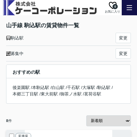
0
お気に入り
山手線 駒込駅の賃貸物件一覧
駒込駅
変更
募集中
変更
おすすめの駅
後楽園駅
/
本駒込駅
/
白山駅
/
千石駅
/
大塚駅
/
駒込駅
/
本郷三丁目駅
/
東大前駅
/
御茶ノ水駅
/
茗荷谷駅
8
件
駐車場