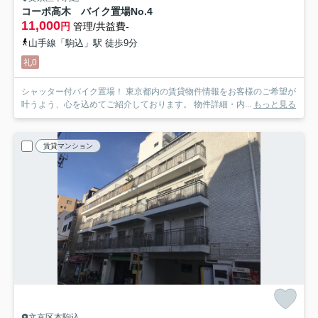
コーポ高木 バイク置場
No.4
11,000
円
管理/共益費-
山手線「駒込」駅 徒歩9分
礼0
シャッター付バイク置場！ 東京都内の賃貸物件情報をお客様のご希望が
叶うよう、心を込めてご紹介しております。 物件詳細・内...
もっと見る
賃貸マンション
文京区本駒込