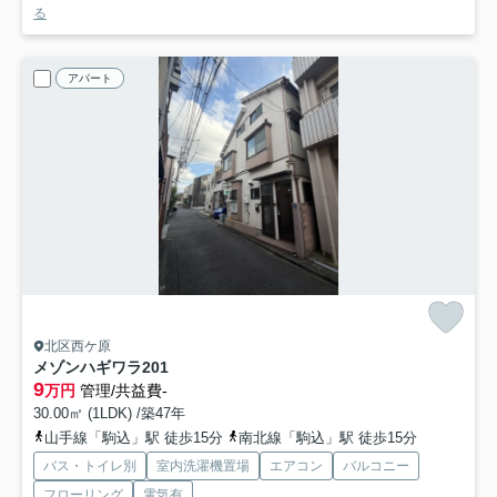
る
アパート
北区西ケ原
メゾンハギワラ
201
9
万円
管理/共益費-
30.00㎡ (1LDK) /築47年
山手線「駒込」駅 徒歩15分
南北線「駒込」駅 徒歩15分
バス・トイレ別
室内洗濯機置場
エアコン
バルコニー
フローリング
電気有