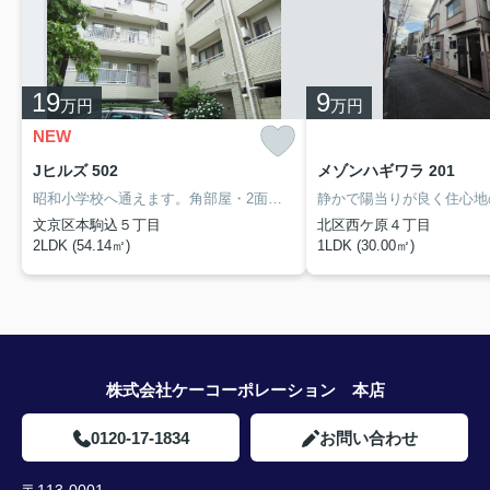
19
9
万円
万円
NEW
Jヒルズ 502
メゾンハギワラ 201
昭和小学校へ通えます。角部屋・2面採光・陽当り良好！【オンライン内見対応可】
文京区本駒込５丁目
北区西ケ原４丁目
2LDK (54.14㎡)
1LDK (30.00㎡)
株式会社ケーコーポレーション 本店
0120-17-1834
お問い合わせ
〒113-0001