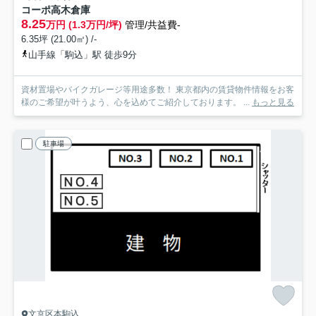
コーポ高木倉庫
8.25
万円 (1.3万円/坪)
管理/共益費-
6.35坪 (21.00㎡) /-
山手線「駒込」駅 徒歩9分
資材置場やバイクガレージ等用途多数！ 東京都内の賃貸物件情報をお客
様のご希望が叶うよう、心を込めてご紹介しております。 ...
もっと見る
駐車場
文京区本駒込