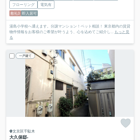
フローリング
電気有
敷礼0
即入居可
湯島小学校へ通えます。分譲マンション！ペット相談！ 東京都内の賃貸
物件情報をお客様のご希望が叶うよう、心を込めてご紹介し...
もっと見
る
一戸建て
文京区千駄木
大久保邸
-