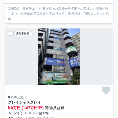
1階店舗 谷根千エリア 東京都内の賃貸物件情報をお客様のご希望が叶
うよう、心を込めてご紹介しております。物件詳細・内覧ご...
もっと見
る
店舗事務所
荒川区荒川
グレイシャスグレイ
55
万円 (1.67万円/坪)
管理/共益費-
32.89坪 (108.76㎡) /築32年