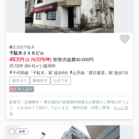
文京区千駄木
千駄木３４８ビル
45
万円 (1.76万円/坪)
管理/共益費30,000円
25.53坪 (84.41㎡) /築36年
千代田線「千駄木」駅 徒歩6分
山手線「西日暮里」駅 徒歩7分
都市ガス
事務所可
公共下水
礼0
即入居可
飲食可！店舗物件！ 東京都内の賃貸物件情報をお客様のご希望が叶うよ
う、心を込めてご紹介しております。物件詳細・内覧ご希望...
もっと見
る
倉庫