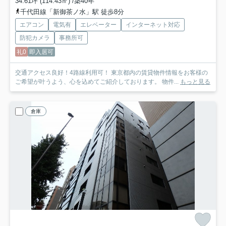
34.61坪 (114.43㎡) /築40年
千代田線「新御茶ノ水」駅 徒歩8分
エアコン
電気有
エレベーター
インターネット対応
防犯カメラ
事務所可
礼0
即入居可
交通アクセス良好！4路線利用可！ 東京都内の賃貸物件情報をお客様の
ご希望が叶うよう、心を込めてご紹介しております。 物件...
もっと見る
倉庫