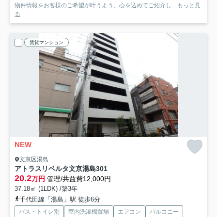
物件情報をお客様のご希望が叶うよう、心を込めてご紹介し...
もっと見
る
賃貸マンション
NEW
文京区湯島
アトラスリベルタ文京湯島
301
20.2
万円
管理/共益費12,000円
37.18㎡ (1LDK) /築3年
千代田線「湯島」駅 徒歩6分
バス・トイレ別
室内洗濯機置場
エアコン
バルコニー