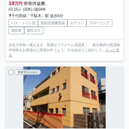
18
万円
管理/共益費-
63.15㎡ (2DK) /築58年
千代田線「千駄木」駅 徒歩6分
バス・トイレ別
室内洗濯機置場
エアコン
フローリング
電気有
都市ガス
汐見小学校へ通えます。快適なリフォーム済貸家！ 東京都内の賃貸物
件情報をお客様のご希望が叶うよう、心を込めてご紹介して...
もっと見
る
賃貸マンション