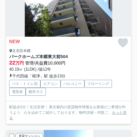
NEW
文京区本郷
パークホームズ本郷東大前
504
22
万円
管理/共益費10,000円
40.19㎡ (1LDK) /築12年
千代田線「根津」駅 徒歩13分
バス・トイレ別
エアコン
バルコニー
フローリング
電気有
都市ガス
駅徒歩5分！生活至便！ 東京都内の賃貸物件情報をお客様のご希望が叶
うよう、心を込めてご紹介しております。物件詳細・内覧ご...
もっと見
る
賃貸マンション