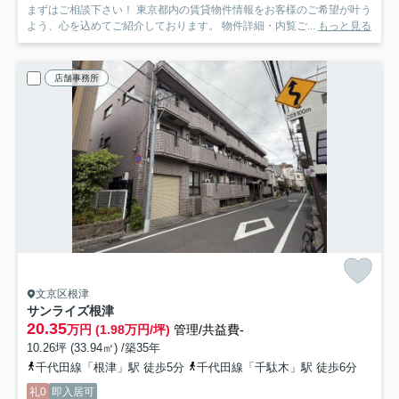
まずはご相談下さい！ 東京都内の賃貸物件情報をお客様のご希望が叶う
よう、心を込めてご紹介しております。 物件詳細・内覧ご...
もっと見る
店舗事務所
文京区根津
サンライズ根津
20.35
万円 (1.98万円/坪)
管理/共益費-
10.26坪 (33.94㎡) /築35年
千代田線「根津」駅 徒歩5分
千代田線「千駄木」駅 徒歩6分
礼0
即入居可