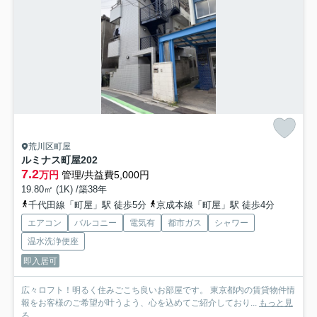
荒川区町屋
ルミナス町屋
202
7.2
万円
管理/共益費5,000円
19.80㎡ (1K) /築38年
千代田線「町屋」駅 徒歩5分
京成本線「町屋」駅 徒歩4分
エアコン
バルコニー
電気有
都市ガス
シャワー
温水洗浄便座
即入居可
広々ロフト！明るく住みごこち良いお部屋です。 東京都内の賃貸物件情
報をお客様のご希望が叶うよう、心を込めてご紹介しており...
もっと見
る