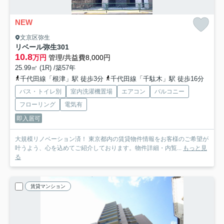
NEW
文京区弥生
リベール弥生
301
10.8
万円
管理/共益費8,000円
25.99㎡ (1R) /築57年
千代田線「根津」駅 徒歩3分
千代田線「千駄木」駅 徒歩16分
バス・トイレ別
室内洗濯機置場
エアコン
バルコニー
フローリング
電気有
即入居可
大規模リノベーション済！ 東京都内の賃貸物件情報をお客様のご希望が
叶うよう、心を込めてご紹介しております。物件詳細・内覧...
もっと見
る
賃貸マンション