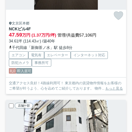
文京区本郷
NCKビル
4F
47.59
万円 (1.37万円/坪)
管理/共益費57,106円
34.61坪 (114.43㎡) /築40年
千代田線「新御茶ノ水」駅 徒歩8分
エアコン
電気有
エレベーター
インターネット対応
防犯カメラ
事務所可
礼0
即入居可
交通アクセス良好！4路線利用可！ 東京都内の賃貸物件情報をお客様の
ご希望が叶うよう、心を込めてご紹介しております。 物件...
もっと見る
店舗一部