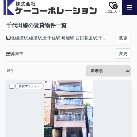
0
お気に入り
千代田線の賃貸物件一覧
北綾瀬駅,綾瀬駅,北千住駅,町屋駅,西日暮里駅,千駄木駅,根津駅,湯島駅,新御茶ノ水駅,大手町駅,二重橋前駅,有楽町駅,霞ケ関駅,国会議事堂前駅,赤坂駅,乃木坂駅,表参道駅,原宿駅,代々木公園駅,代々木上原駅
変更
募集中
変更
19
件
賃貸マンション