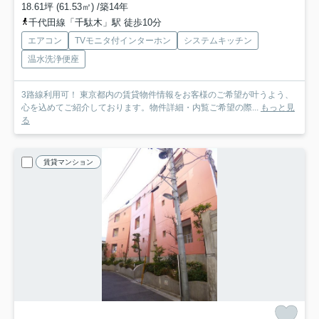
18.61坪 (61.53㎡) /築14年
千代田線「千駄木」駅 徒歩10分
エアコン
TVモニタ付インターホン
システムキッチン
温水洗浄便座
3路線利用可！ 東京都内の賃貸物件情報をお客様のご希望が叶うよう、
心を込めてご紹介しております。物件詳細・内覧ご希望の際...
もっと見
る
賃貸マンション