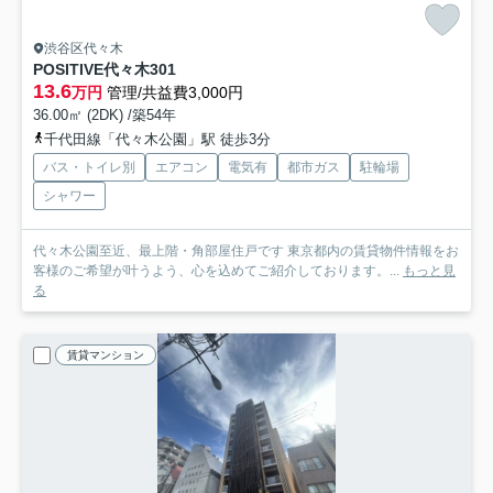
渋谷区代々木
POSITIVE代々木
301
13.6
万円
管理/共益費3,000円
36.00㎡ (2DK) /築54年
千代田線「代々木公園」駅 徒歩3分
バス・トイレ別
エアコン
電気有
都市ガス
駐輪場
シャワー
代々木公園至近、最上階・角部屋住戸です 東京都内の賃貸物件情報をお
客様のご希望が叶うよう、心を込めてご紹介しております。...
もっと見
る
賃貸マンション