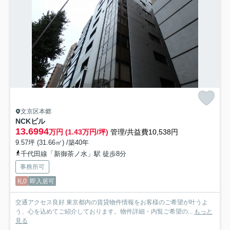
文京区本郷
NCKビル
13.6994
万円 (1.43万円/坪)
管理/共益費10,538円
9.57坪 (31.66㎡) /築40年
千代田線「新御茶ノ水」駅 徒歩8分
事務所可
礼0
即入居可
交通アクセス良好 東京都内の賃貸物件情報をお客様のご希望が叶うよ
う、心を込めてご紹介しております。物件詳細・内覧ご希望の...
もっと
見る