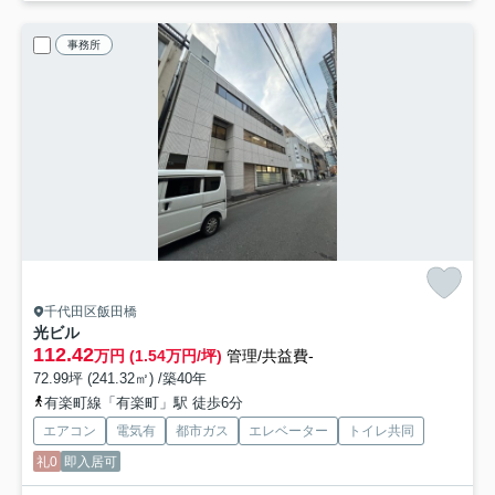
事務所
千代田区飯田橋
光ビル
112.42
万円 (1.54万円/坪)
管理/共益費-
72.99坪 (241.32㎡) /築40年
有楽町線「有楽町」駅 徒歩6分
エアコン
電気有
都市ガス
エレベーター
トイレ共同
礼0
即入居可