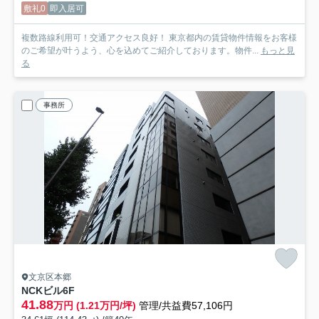
敷礼0
即入居可
複数路線利用可！交通アクセス良好！ 東京都内の賃貸物件情報をお客様
のご希望が叶うよう、心を込めてご紹介しております。物件...
もっと見
る
事務所
文京区本郷
NCKビル
6F
41.88
万円 (1.21万円/坪)
管理/共益費57,106円