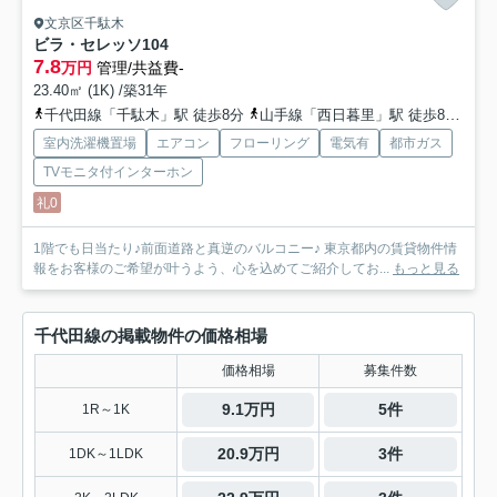
文京区千駄木
ビラ・セレッソ
104
7.8
万円
管理/共益費-
23.40㎡ (1K) /築31年
千代田線「千駄木」駅 徒歩8分
山手線「西日暮里」駅 徒歩8分
日
室内洗濯機置場
エアコン
フローリング
電気有
都市ガス
TVモニタ付インターホン
礼0
1階でも日当たり♪前面道路と真逆のバルコニー♪ 東京都内の賃貸物件情
報をお客様のご希望が叶うよう、心を込めてご紹介してお...
もっと見る
千代田線の掲載物件の価格相場
価格相場
募集件数
9.1万円
5件
1R～1K
20.9万円
3件
1DK～1LDK