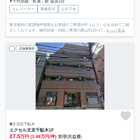
千代田線「町屋」駅 徒歩1分
エレベーター
事務所可
公共下水
東京都内の賃貸物件情報をお客様のご希望が叶うよう、心を込めてご紹
介しております。物件詳細・内覧ご希望の際は0120-17...
もっと見る
店舗事務所
文京区千駄木
エクセル文京千駄木
1F
27.5
万円 (1.48万円/坪)
管理/共益費-