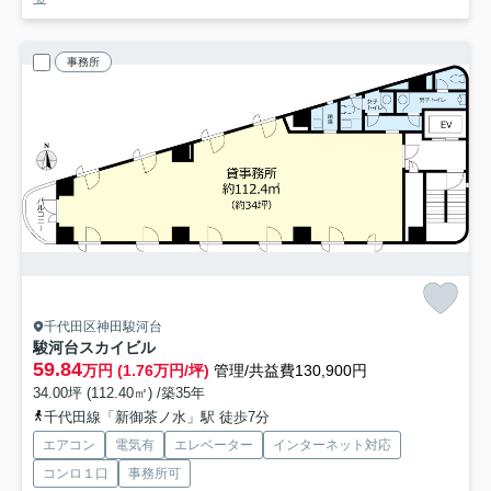
事務所
千代田区神田駿河台
駿河台スカイビル
59.84
万円 (1.76万円/坪)
管理/共益費130,900円
34.00坪 (112.40㎡) /築35年
千代田線「新御茶ノ水」駅 徒歩7分
エアコン
電気有
エレベーター
インターネット対応
コンロ１口
事務所可