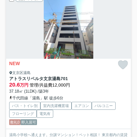
NEW
文京区湯島
アトラスリベルタ文京湯島
701
20.6
万円
管理/共益費12,000円
37.18㎡ (1LDK) /築3年
千代田線「湯島」駅 徒歩6分
バス・トイレ別
室内洗濯機置場
エアコン
バルコニー
フローリング
電気有
敷礼0
即入居可
湯島小学校へ通えます。分譲マンション！ペット相談！ 東京都内の賃貸