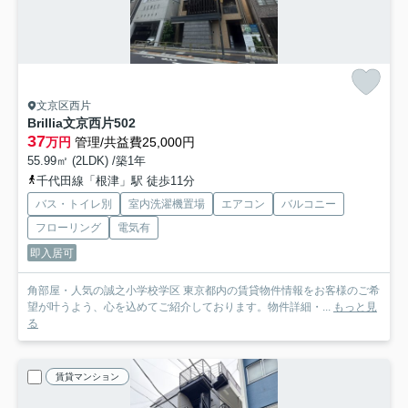
文京区西片
Brillia文京西片
502
37
万円
管理/共益費25,000円
55.99㎡ (2LDK) /築1年
千代田線「根津」駅 徒歩11分
バス・トイレ別
室内洗濯機置場
エアコン
バルコニー
フローリング
電気有
即入居可
角部屋・人気の誠之小学校学区 東京都内の賃貸物件情報をお客様のご希
望が叶うよう、心を込めてご紹介しております。物件詳細・...
もっと見
る
賃貸マンション