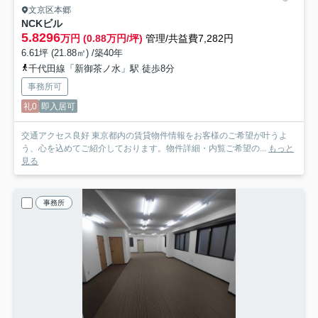
文京区本郷
NCKビル
5.8296
万円 (0.88万円/坪)
管理/共益費7,282円
6.61坪 (21.88㎡) /築40年
千代田線「新御茶ノ水」駅 徒歩8分
事務所可
礼0
即入居可
交通アクセス良好 東京都内の賃貸物件情報をお客様のご希望が叶うよ
う、心を込めてご紹介しております。物件詳細・内覧ご希望の...
もっと
見る
事務所