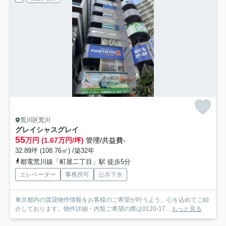
荒川区荒川
グレイシャスグレイ
55
万円 (1.67万円/坪)
管理/共益費-
32.89坪 (108.76㎡) /築32年
都電荒川線「町屋二丁目」駅 徒歩5分
エレベーター
事務所可
公共下水
東京都内の賃貸物件情報をお客様のご希望が叶うよう、心を込めてご紹
介しております。物件詳細・内覧ご希望の際は0120-17...
もっと見る