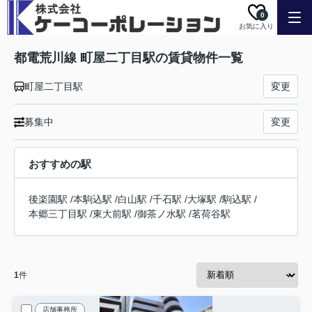
0
お気に入り
都電荒川線 町屋二丁目駅の賃貸物件一覧
町屋二丁目駅
変更
募集中
変更
おすすめの駅
後楽園駅
/
本駒込駅
/
白山駅
/
千石駅
/
大塚駅
/
駒込駅
/
本郷三丁目駅
/
東大前駅
/
御茶ノ水駅
/
茗荷谷駅
1
件
店舗事務所