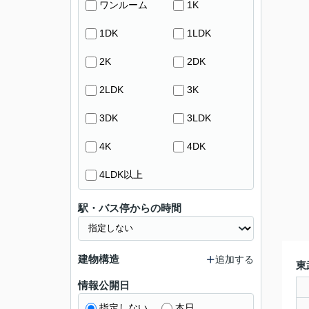
ワンルーム
1K
1DK
1LDK
2K
2DK
2LDK
3K
3DK
3LDK
4K
4DK
4LDK以上
駅・バス停からの時間
建物構造
追加する
東
情報公開日
指定しない
本日