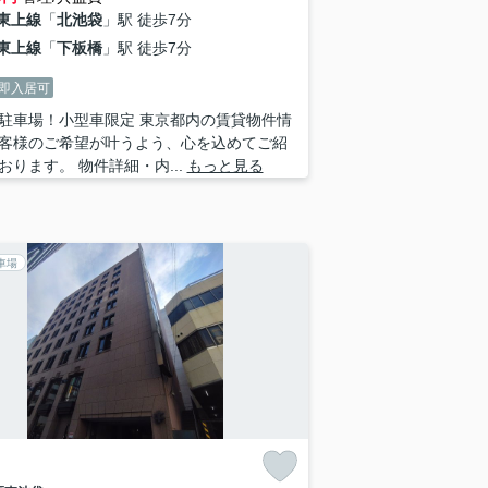
東上線
「
北池袋
」駅 徒歩7分
東上線
「
下板橋
」駅 徒歩7分
即入居可
駐車場！小型車限定 東京都内の賃貸物件情
客様のご希望が叶うよう、心を込めてご紹
おります。 物件詳細・内...
もっと見る
車場