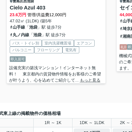
豊島区
西池袋
豊島
Cielo Azul 403
セイ
23.6
万円
管理/共益費12,000円
44,00
47.02㎡ (1LDK) /築5年
山手
山手線
「
池袋
」駅 徒歩7分
埼京
丸ノ内線
「
池袋
」駅 徒歩7分
湘南
バス・トイレ別
室内洗濯機置場
エアコン
礼0
即
バルコニー
フローリング
電気有
機械式
即入居可
のご希
設備充実の築浅マンション！インターネット無
ます。
料！ 東京都内の賃貸物件情報をお客様のご希望
が叶うよう、心を込めてご紹介して...
もっと見る
武東上線の掲載物件の価格相場
1R ～ 1K
1DK ～ 1LDK
2K ～ 
-