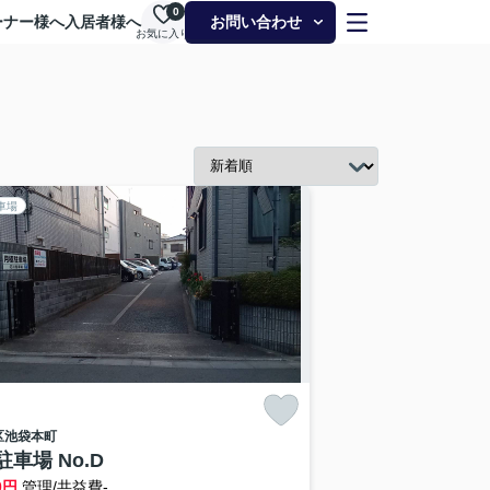
0
ーナー様へ
入居者様へ
お問い合わせ
お気に入り
車場
区
池袋本町
車場 No.D
0
円
管理/共益費-