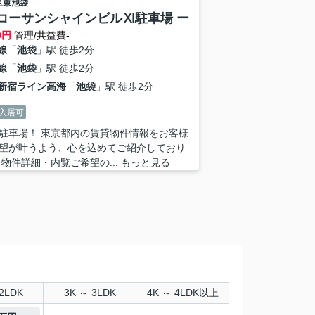
区
東池袋
コーサンシャインビルⅪ駐車場 ー
0
円
管理/共益費-
線
「
池袋
」駅 徒歩2分
線
「
池袋
」駅 徒歩2分
新宿ライン高海
「
池袋
」駅 徒歩2分
入居可
駐車場！ 東京都内の賃貸物件情報をお客様
望が叶うよう、心を込めてご紹介しており
 物件詳細・内覧ご希望の...
もっと見る
2LDK
3K ～ 3LDK
4K ～ 4LDK以上