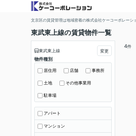
文京区の賃貸管理は地域密着の株式会社ケーコーポレーシ
東武東上線の賃貸物件一覧
4
件
東武東上線
変更
物件種別
居住用
店舗
事務所
土地
その他事業用
駐車場
アパート
マンション