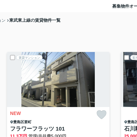
募集物件
オ
東武東上線の賃貸物件一覧
ョン
賃貸マンション
駐
NEW
豊島区
要町
豊島
フラワーフラッツ 101
石川駐
11.3
万円
管理/共益費5,000円
25,00