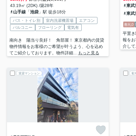
43.19㎡ (2DK) /築28年
東武
山手線
「
池袋
」駅 徒歩18分
東武
バス・トイレ別
室内洗濯機置場
エアコン
敷礼0
バルコニー
フローリング
電気有
平置き
報をお
南向き 陽当り良好！ 角部屋！ 東京都内の賃貸
介して
物件情報をお客様のご希望が叶うよう、心を込め
てご紹介しております。物件詳細...
もっと見る
賃貸マンション
駐