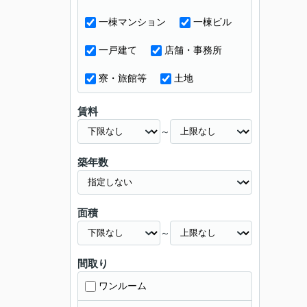
一棟マンション
一棟ビル
一戸建て
店舗・事務所
寮・旅館等
土地
賃料
～
築年数
面積
～
間取り
ワンルーム