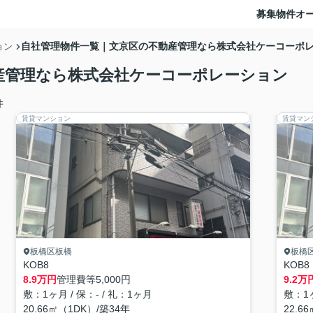
募集物件
オ
自社管理物件一覧｜文京区の不動産管理なら株式会社ケーコーポ
ョン
産管理なら株式会社ケーコーポレーション
件
賃貸マンション
賃貸マン
板橋区板橋
板橋
KOB8
KOB8
8.9
万円
管理費等
5,000円
9.2
万
敷：1ヶ月 / 保：- / 礼：1ヶ月
敷：1ヶ
20.66㎡（1DK）/築34年
22.6