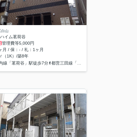
区白山
ハイム茗荷谷
円
管理費等
5,000円
月 / 保：- / 礼：1ヶ月
3㎡（1K）/築8年
内線「茗荷谷」駅徒歩7分
都営三田線「千石」駅徒歩14分