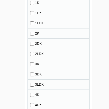
1K
1DK
1LDK
2K
2DK
2LDK
3K
3DK
3LDK
4K
4DK