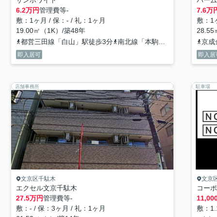
サンホワイト
パーム
6.2
万円
管理費等
-
7.6
万
敷：1ヶ月 / 保：- / 礼：1ヶ月
敷：1ヶ
19.00㎡（1K）/築48年
28.5
都営三田線「白山」駅徒歩3分
南北線「本駒込」駅徒歩9分
京成
即入居可
即入居
店舗事務所
駐車場
文京区千駄木
文京
エクセル文京千駄木
コーポ
27.5
万円
管理費等
-
11,00
敷：- / 保：3ヶ月 / 礼：1ヶ月
敷：1.