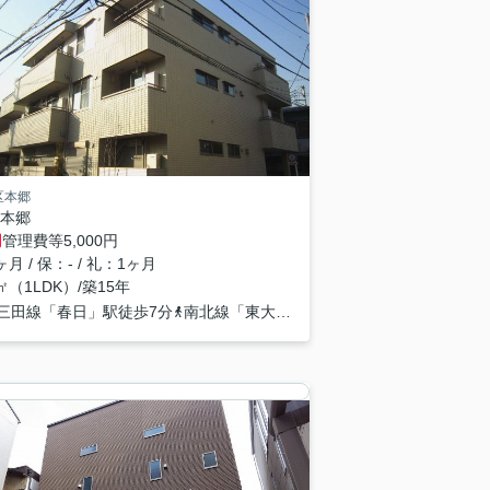
区本郷
本郷
円
管理費等
5,000円
月 / 保：- / 礼：1ヶ月
1㎡（1LDK）/築15年
三田線「春日」駅徒歩7分
山手線「巣鴨」駅徒歩15分
南北線「東大前」駅徒歩8分
都営大江戸線