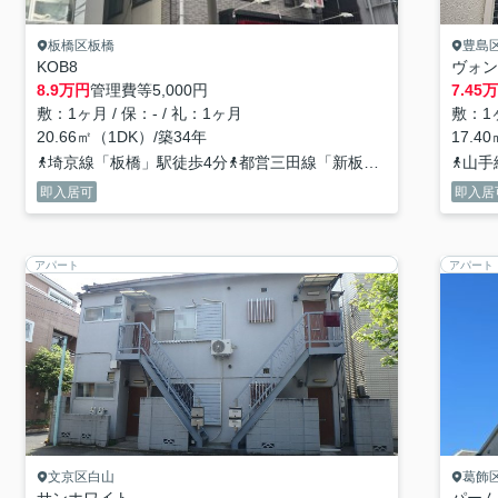
板橋区板橋
豊島
KOB8
ヴォン
8.9
万円
管理費等
5,000円
7.45
万
敷：1ヶ月 / 保：- / 礼：1ヶ月
敷：1ヶ
20.66㎡（1DK）/築34年
17.4
埼京線「板橋」駅徒歩4分
都営三田線「新板橋」駅徒歩3分
山手
即入居可
即入居
アパート
アパート
文京区白山
葛飾