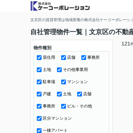
文京区の賃貸管理は地域密着の株式会社ケーコーポレーシ
自社管理物件一覧｜文京区の不動
121
物件種別
居住用
店舗
事務所
土地
その他事業用
駐車場
マンション
戸建
土地
店舗
事務所
ビル・その他
区分マンション
一棟アパート