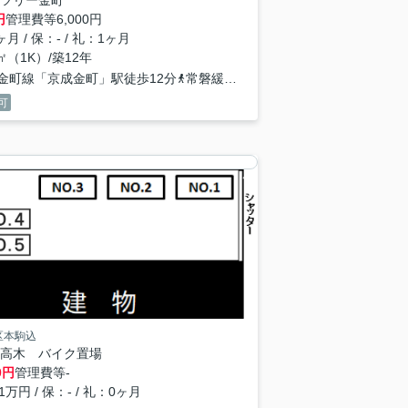
ツリー金町
円
管理費等
6,000円
月 / 保：- / 礼：1ヶ月
5㎡（1K）/築12年
金町線「京成金町」駅徒歩12分
常磐緩行線「金町」駅徒歩13分
可
区本駒込
高木 バイク置場
0
円
管理費等
-
1万円 / 保：- / 礼：0ヶ月