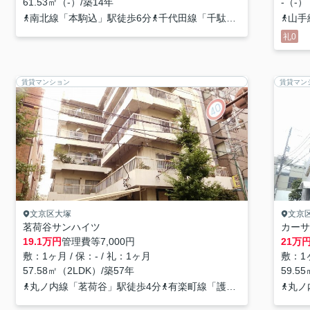
61.53㎡（-）/築14年
-（-）
南北線「本駒込」駅徒歩6分
千代田線「千駄木」駅徒歩10分
山手
礼0
賃貸マンション
賃貸マン
文京区大塚
文京
茗荷谷サンハイツ
カーサ
19.1
万円
管理費等
7,000円
21
万
敷：1ヶ月 / 保：- / 礼：1ヶ月
敷：1ヶ
57.58㎡（2LDK）/築57年
59.5
丸ノ内線「茗荷谷」駅徒歩4分
有楽町線「護国寺」駅徒歩8分
丸ノ