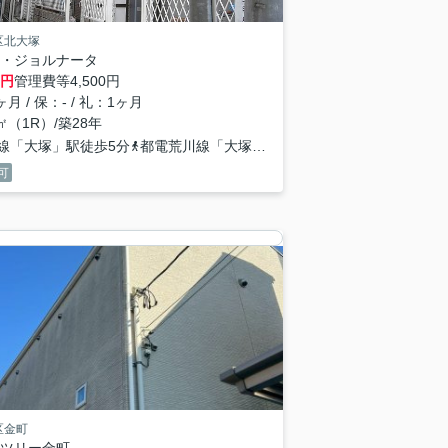
区北大塚
・ジョルナータ
円
管理費等
4,500円
月 / 保：- / 礼：1ヶ月
0㎡（1R）/築28年
線「大塚」駅徒歩5分
都電荒川線「大塚駅前」駅徒歩7分
可
区金町