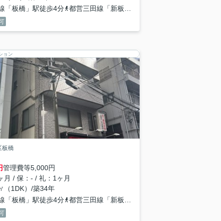
線「板橋」駅徒歩4分
都営三田線「新板橋」駅徒歩3分
可
ション
区板橋
円
管理費等
5,000円
月 / 保：- / 礼：1ヶ月
8㎡（1DK）/築34年
線「板橋」駅徒歩4分
都営三田線「新板橋」駅徒歩3分
可