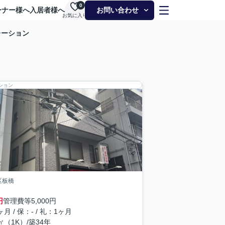
0
ーナー様へ
入居者様へ
お問い合わせ
お気に入り
レーション
ション
区板橋
円
管理費等
5,000円
月 / 保：- / 礼：1ヶ月
6㎡（1K）/築34年