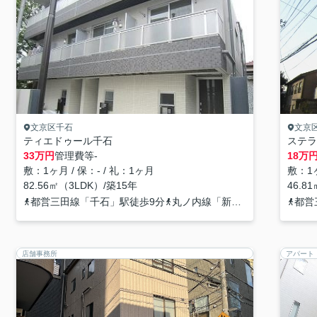
文京区千石
文京
ティエドゥール千石
ステラ
33
万円
管理費等
-
18
万
敷：1ヶ月 / 保：- / 礼：1ヶ月
敷：1ヶ
82.56㎡（3LDK）/築15年
46.8
都営三田線「千石」駅徒歩9分
丸ノ内線「新大塚」駅徒歩9分
都営
店舗事務所
アパート