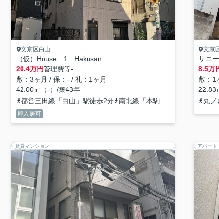
文京区白山
文京
（仮）House 1 Hakusan
サニー
26.4
万円
管理費等
-
8.5
万
敷：3ヶ月 / 保：- / 礼：1ヶ月
敷：1ヶ
42.00㎡（-）/築43年
22.8
都営三田線「白山」駅徒歩2分
南北線「本駒込」駅徒歩8分
丸ノ
即入居可
賃貸マンション
アパート