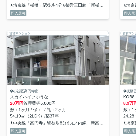
埼京線「板橋」駅徒歩4分
都営三田線「新板橋」駅徒歩3分
埼京
即入居可
即入居
賃貸マンション
賃貸マン
杉並区高円寺南
板橋
スカイハイツゆうな
KOB8
20
万円
管理費等
5,000円
8.9
万
敷：1ヶ月 / 保：- / 礼：2ヶ月
敷：1ヶ
54.19㎡（2LDK）/築37年
24.2
中央線「高円寺」駅徒歩8分
丸ノ内線「新高円寺」駅徒歩10分
埼京
即入居可
即入居