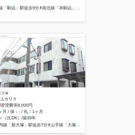
線「駒込」駅徒歩9分
都営三田線「白山」駅徒歩10分
南北線「本駒込」駅徒歩10分
ション
区大塚
ユカリⅡ
円
管理費等
8,000円
月 / 保：- / 礼：1ヶ月
5㎡（2LDK）/築39年
内線「新大塚」駅徒歩7分
山手線「大塚」駅徒歩13分