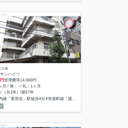
ション
区大塚
サンハイツ
円
管理費等
14,000円
月 / 保：- / 礼：1ヶ月
6㎡（3LDK）/築57年
内線「茗荷谷」駅徒歩4分
南北線「後楽園」駅徒歩8分
有楽町線「護国寺」駅徒歩8分
可
ション