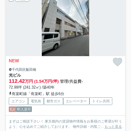
NEW
千代田区飯田橋
光ビル
112.42
万円 (1.54万円/坪)
管理/共益費-
72.99坪 (241.32㎡) /築40年
有楽町線「有楽町」駅 徒歩6分
エアコン
電気有
都市ガス
エレベーター
トイレ共同
礼0
即入居可
まずはご相談下さい！ 東京都内の賃貸物件情報をお客様のご希望が叶う
よう、心を込めてご紹介しております。 物件詳細・内覧ご...
もっと見る