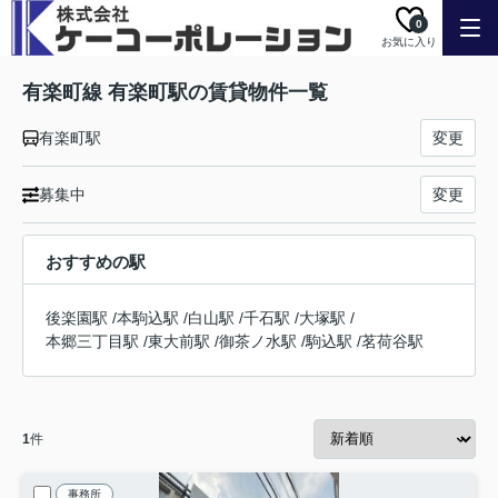
0
お気に入り
有楽町線 有楽町駅の賃貸物件一覧
有楽町駅
変更
募集中
変更
おすすめの駅
後楽園駅
/
本駒込駅
/
白山駅
/
千石駅
/
大塚駅
/
本郷三丁目駅
/
東大前駅
/
御茶ノ水駅
/
駒込駅
/
茗荷谷駅
1
件
事務所