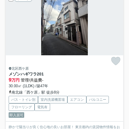
北区西ケ原
メゾンハギワラ
201
9
万円
管理/共益費-
30.00㎡ (1LDK) /築47年
南北線「西ケ原」駅 徒歩8分
バス・トイレ別
室内洗濯機置場
エアコン
バルコニー
フローリング
電気有
即入居可
静かで陽当りが良く住心地の良いお部屋！ 東京都内の賃貸物件情報をお