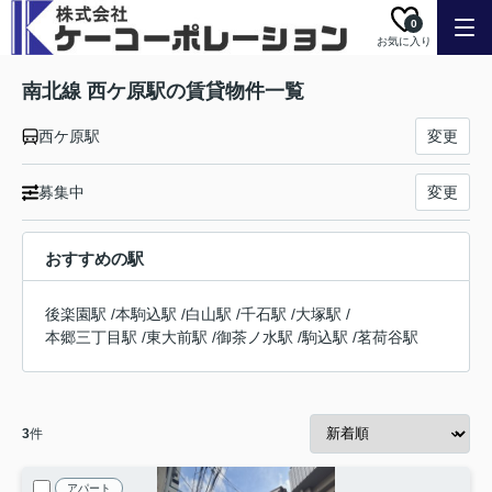
0
お気に入り
南北線 西ケ原駅の賃貸物件一覧
西ケ原駅
変更
募集中
変更
おすすめの駅
後楽園駅
/
本駒込駅
/
白山駅
/
千石駅
/
大塚駅
/
本郷三丁目駅
/
東大前駅
/
御茶ノ水駅
/
駒込駅
/
茗荷谷駅
3
件
アパート