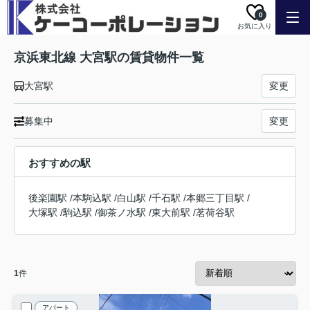
0
お気に入り
京浜東北線 大宮駅の賃貸物件一覧
大宮駅
変更
募集中
変更
おすすめの駅
後楽園駅
/
本駒込駅
/
白山駅
/
千石駅
/
本郷三丁目駅
/
大塚駅
/
駒込駅
/
御茶ノ水駅
/
東大前駅
/
茗荷谷駅
1
件
アパート