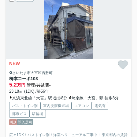
NEW
さいたま市大宮区吉敷町
橋本コーポ
103
5.2
万円
管理/共益費-
23.18㎡ (1DK) /築56年
京浜東北線「大宮」駅 徒歩8分
埼京線「大宮」駅 徒歩8分
バス・トイレ別
室内洗濯機置場
エアコン
電気有
都市ガス
駐輪場
礼0
即入居可
広々1DK！バストイレ別！洋室へリニューアル工事中！ 東京都内の賃貸