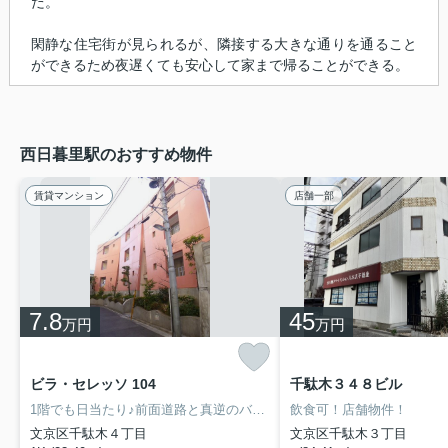
だ。
閑静な住宅街が見られるが、隣接する大きな通りを通ること
ができるため夜遅くても安心して家まで帰ることができる。
西日暮里駅のおすすめ物件
賃貸マンション
店舗一部
7.8
45
万円
万円
ビラ・セレッソ 104
千駄木３４８ビル
1階でも日当たり♪前面道路と真逆のバルコニー♪【オンライン内見対応可】
飲食可！店舗物件！
文京区千駄木４丁目
文京区千駄木３丁目