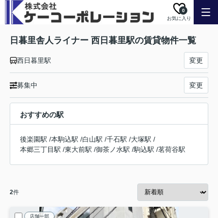
0
お気に入り
日暮里舎人ライナー 西日暮里駅の賃貸物件一覧
西日暮里駅
変更
募集中
変更
おすすめの駅
後楽園駅
/
本駒込駅
/
白山駅
/
千石駅
/
大塚駅
/
本郷三丁目駅
/
東大前駅
/
御茶ノ水駅
/
駒込駅
/
茗荷谷駅
2
件
店舗一部