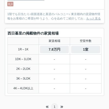
礼0
1階でも日当たり♪前面道路と真逆のバルコニー♪ 東京都内の賃貸物件情
報をお客様のご希望が叶うよう、心を込めてご紹介してお...
もっと見る
西日暮里の掲載物件の家賃相場
家賃相場
空室件数
7.8万円
1室
1R～1K
-
-
1DK～1LDK
-
-
2K～2LDK
-
-
3K～3LDK
-
-
4K～4LDK以上
1