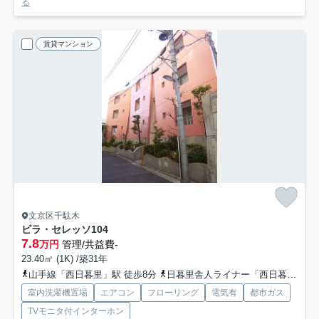
る
賃貸マンション
文京区千駄木
ビラ・セレッソ
104
7.8
万円
管理/共益費-
23.40㎡ (1K) /築31年
山手線「西日暮里」駅 徒歩8分
日暮里舎人ライナー「西日暮里」駅 徒歩8分
室内洗濯機置場
エアコン
フローリング
電気有
都市ガス
TVモニタ付インターホン