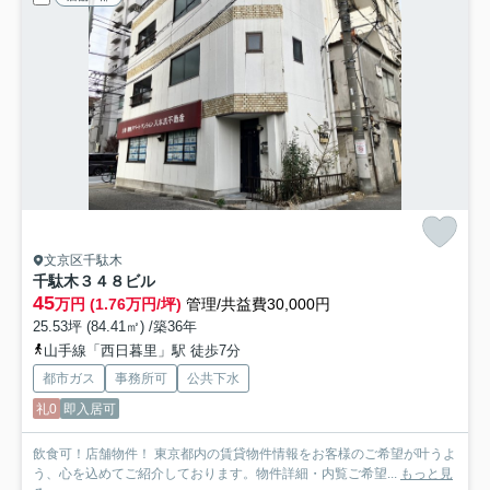
文京区千駄木
千駄木３４８ビル
45
万円 (1.76万円/坪)
管理/共益費30,000円
25.53坪 (84.41㎡) /築36年
山手線「西日暮里」駅 徒歩7分
都市ガス
事務所可
公共下水
礼0
即入居可
飲食可！店舗物件！ 東京都内の賃貸物件情報をお客様のご希望が叶うよ
う、心を込めてご紹介しております。物件詳細・内覧ご希望...
もっと見